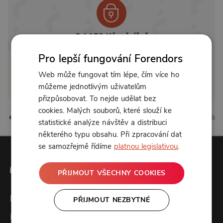
Od 150 Kč měsíčně
Pro lepší fungování Forendors
Klikněte pro odemčení
Web může fungovat tím lépe, čím více ho
můžeme jednotlivým uživatelům
nebo se
přihlaste
přizpůsobovat. To nejde udělat bez
cookies. Malých souborů, které slouží ke
1 líbí
0 komentářů
statistické analýze návštěv a distribuci
některého typu obsahu. Při zpracování dat
se samozřejmě řídíme
platnou legislativou
.
PŘIJMOUT VŠECHNY COOKIES
Forendors
PŘIJMOUT NEZBYTNÉ
Kontakt