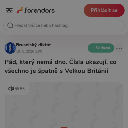
Přihlásit se
Bruselský diktát
+ Sledovat
19. 5. 2026 3:00
Pád, který nemá dno. Čísla ukazují, co
všechno je špatně s Velkou Británií
55:55