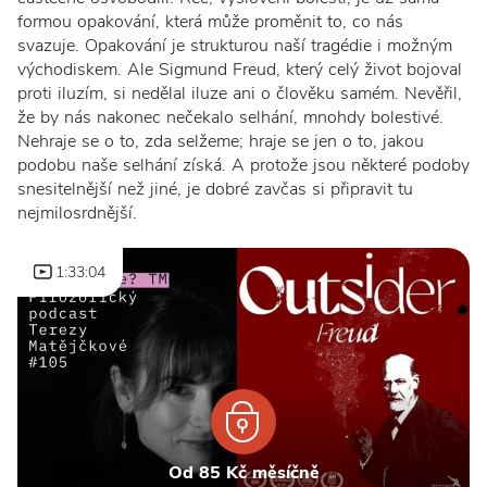
formou opakování, která může proměnit to, co nás
svazuje. Opakování je strukturou naší tragédie i možným
východiskem. Ale Sigmund Freud, který celý život bojoval
proti iluzím, si nedělal iluze ani o člověku samém. Nevěřil,
že by nás nakonec nečekalo selhání, mnohdy bolestivé.
Nehraje se o to, zda selžeme; hraje se jen o to, jakou
podobu naše selhání získá. A protože jsou některé podoby
snesitelnější než jiné, je dobré zavčas si připravit tu
nejmilosrdnější.
1:33:04
Od 85 Kč měsíčně