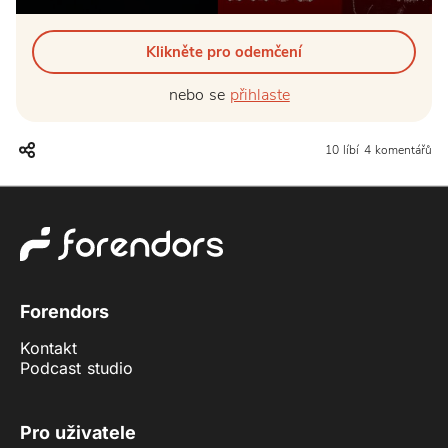
Klikněte pro odemčení
nebo se
přihlaste
10 líbí
4 komentářů
Forendors
Kontakt
Podcast studio
Pro uživatele