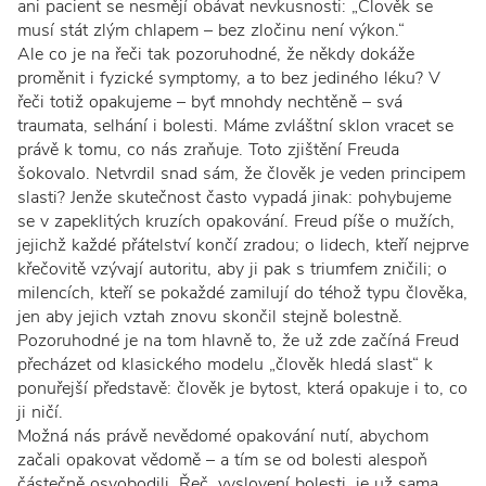
ani pacient se nesmějí obávat nevkusnosti: „Člověk se
musí stát zlým chlapem – bez zločinu není výkon.“
Ale co je na řeči tak pozoruhodné, že někdy dokáže
proměnit i fyzické symptomy, a to bez jediného léku? V
řeči totiž opakujeme – byť mnohdy nechtěně – svá
traumata, selhání i bolesti. Máme zvláštní sklon vracet se
právě k tomu, co nás zraňuje. Toto zjištění Freuda
šokovalo. Netvrdil snad sám, že člověk je veden principem
slasti? Jenže skutečnost často vypadá jinak: pohybujeme
se v zapeklitých kruzích opakování. Freud píše o mužích,
jejichž každé přátelství končí zradou; o lidech, kteří nejprve
křečovitě vzývají autoritu, aby ji pak s triumfem zničili; o
milencích, kteří se pokaždé zamilují do téhož typu člověka,
jen aby jejich vztah znovu skončil stejně bolestně.
Pozoruhodné je na tom hlavně to, že už zde začíná Freud
přecházet od klasického modelu „člověk hledá slast“ k
ponuřejší představě: člověk je bytost, která opakuje i to, co
ji ničí.
Možná nás právě nevědomé opakování nutí, abychom
začali opakovat vědomě – a tím se od bolesti alespoň
částečně osvobodili. Řeč, vyslovení bolesti, je už sama