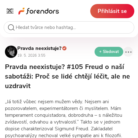
Přihlásit se
Pravda neexistuje?
+ Sledovat
19. 5. 2026 3:55
Pravda neexistuje? #105 Freud o naší
sabotáži: Proč se lidé chtějí léčit, ale ne
uzdravit
„Já totiž vůbec nejsem mužem vědy. Nejsem ani
pozorovatelem, experimentátorem či myslitelem. Mám
temperament conquistadora, dobrodruha – s náležitou
zvídavostí, odvahou a vytrvalostí.“ Takto se v jednom
dopise charakterizoval Sigmund Freud. Zakladatel
psychoanalýzy nechoval velké sympatie ani k filozofii.