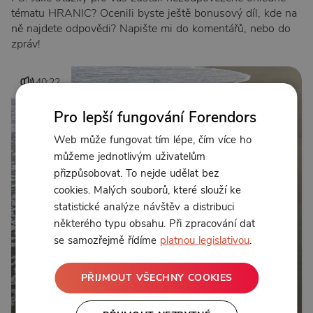
tématu HRANIC? Ocenili byste ještě bonusový díl, kde na
ně najdete odpovědi? Napište mi do komentářů, nebo do
zpráv!
40:22
Pro lepší fungování Forendors
Web může fungovat tím lépe, čím více ho
můžeme jednotlivým uživatelům
přizpůsobovat. To nejde udělat bez
cookies. Malých souborů, které slouží ke
statistické analýze návštěv a distribuci
některého typu obsahu. Při zpracování dat
se samozřejmě řídíme
platnou legislativou
.
PŘIJMOUT VŠECHNY COOKIES