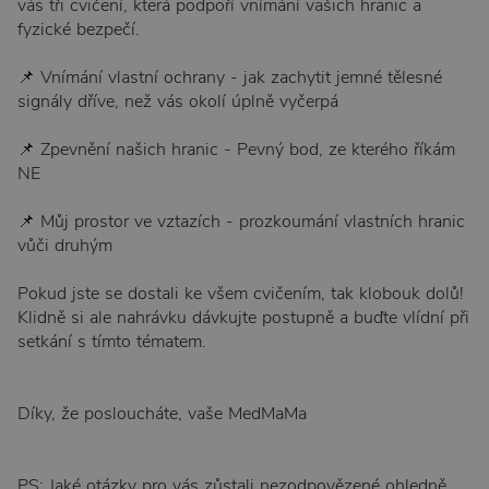
vás tři cvičení, která podpoří vnímání vašich hranic a
fyzické bezpečí.
📌 Vnímání vlastní ochrany - jak zachytit jemné tělesné
signály dříve, než vás okolí úplně vyčerpá
📌 Zpevnění našich hranic - Pevný bod, ze kterého říkám
NE
📌 Můj prostor ve vztazích - prozkoumání vlastních hranic
vůči druhým
Pokud jste se dostali ke všem cvičením, tak klobouk dolů!
Klidně si ale nahrávku dávkujte postupně a buďte vlídní při
setkání s tímto tématem.
Díky, že posloucháte, vaše MedMaMa
PS: Jaké otázky pro vás zůstali nezodpovězené ohledně