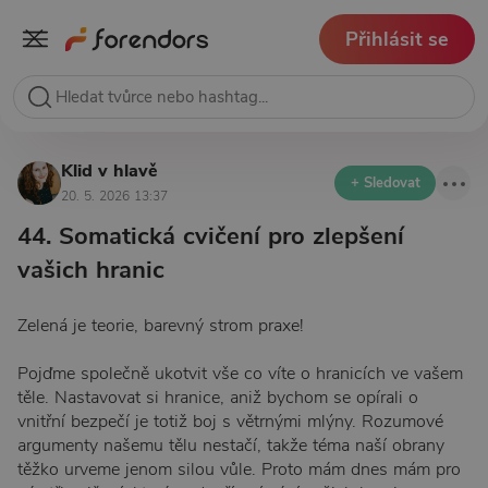
Přihlásit se
Klid v hlavě
+ Sledovat
20. 5. 2026 13:37
44. Somatická cvičení pro zlepšení
vašich hranic
Zelená je teorie, barevný strom praxe!
Pojďme společně ukotvit vše co víte o hranicích ve vašem
těle. Nastavovat si hranice, aniž bychom se opírali o
vnitřní bezpečí je totiž boj s větrnými mlýny. Rozumové
argumenty našemu tělu nestačí, takže téma naší obrany
těžko urveme jenom silou vůle. Proto mám dnes mám pro