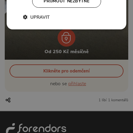
PŘIJMOUT NEZBYTNÉ
UPRAVIT
Od 250 Kč měsíčně
Klikněte pro odemčení
nebo se
přihlaste
1 líbí
1 komentářů