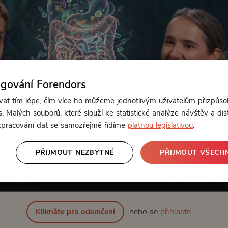
ngování Forendors
t tím lépe, čím více ho můžeme jednotlivým uživatelům přizpůso
. Malých souborů, které slouží ke statistické analýze návštěv a dis
 zpracování dat se samozřejmě řídíme
platnou legislativou
.
PŘIJMOUT NEZBYTNÉ
PŘIJMOUT VŠECH
Od 140 Kč měsíčně
nebo se
přihlaste
Klikněte pro odemčení