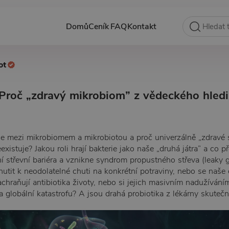
Domů
Ceník
FAQ
Kontakt
ot
Proč „zdravý mikrobiom” z vědeckého hled
ce mezi mikrobiomem a mikrobiotou a proč univerzálně „zdravé 
xistuje? Jakou roli hrají bakterie jako naše „druhá játra” a co p
ní střevní bariéra a vznikne syndrom propustného střeva (leaky
tit k neodolatelné chuti na konkrétní potraviny, nebo se naše d
hraňují antibiotika životy, nebo si jejich masivním nadužívání
globální katastrofu? A jsou drahá probiotika z lékárny skute