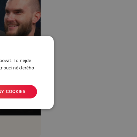
bovat. To nejde
tribuci některého
NY COOKIES