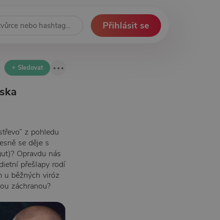
Přihlásit se
+ Sledovat
iska
střevo” z pohledu
řesně se děje s
 gut)? Opravdu nás
ietní přešlapy rodí
m u běžných viróz
čnou záchranou?