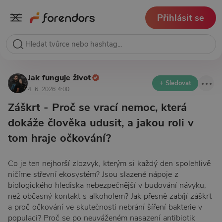
Přihlásit se
Jak funguje život
+ Sledovat
4. 6. 2026 4:00
Záškrt - Proč se vrací nemoc, která
dokáže člověka udusit, a jakou roli v
tom hraje očkování?
Co je ten nejhorší zlozvyk, kterým si každý den spolehlivě
ničíme střevní ekosystém? Jsou slazené nápoje z
biologického hlediska nebezpečnější v budování návyku,
než občasný kontakt s alkoholem? Jak přesně zabíjí záškrt
a proč očkování ve skutečnosti nebrání šíření bakterie v
populaci? Proč se po neuváženém nasazení antibiotik