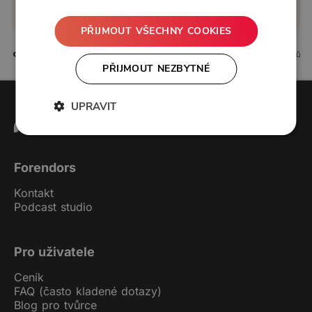
nebo se
přihlaste
PŘIJMOUT VŠECHNY COOKIES
5 líbí
0 komentářů
PŘIJMOUT NEZBYTNÉ
UPRAVIT
Forendors
Kontakt
Podcast studio
Pro uživatele
Ceník
FAQ (často kladené dotazy)
Blog pro tvůrce