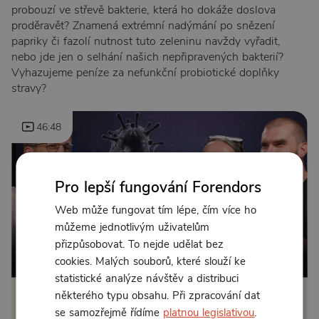
probouzí ve střevě bakterie, která ho dokáže doslova
proděravět? Znamená extrémní nadýmání po snězení
papriky či fazolí nutnost tuto zeleninu navždy vyřadit,
nebo jde jen o selhání našich nepřipravených bakterií?
Vyhazujeme peníze za nefunkční probiotické doplňky
stravy?
46:48
Pro lepší fungování Forendors
Web může fungovat tím lépe, čím více ho
můžeme jednotlivým uživatelům
přizpůsobovat. To nejde udělat bez
Od 140 Kč měsíčně
cookies. Malých souborů, které slouží ke
statistické analýze návštěv a distribuci
některého typu obsahu. Při zpracování dat
Klikněte pro odemčení
se samozřejmě řídíme
platnou legislativou
.