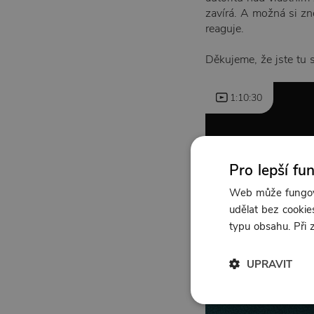
zavírá. A možná si zn
reaguje.
Děkujeme, že jste tu 
1:10:30
Pro lepší fu
Web může fungova
udělat bez cookies
typu obsahu. Při
UPRAVIT