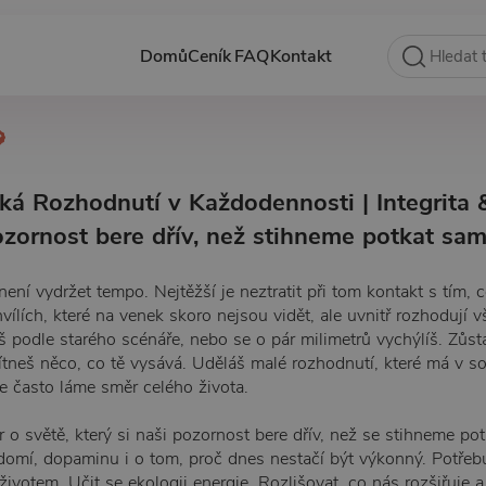
Domů
Ceník
FAQ
Kontakt
cká Rozhodnutí v Každodennosti | Integrita 
ozornost bere dřív, než stihneme potkat sam
ní vydržet tempo. Nejtěžší je neztratit při tom kontakt s tím, c
chvílích, které na venek skoro nejsou vidět, ale uvnitř rozhodují
eš podle starého scénáře, nebo se o pár milimetrů vychýlíš. Zůs
ítneš něco, co tě vysává. Uděláš malé rozhodnutí, které má v so
se často láme směr celého života.
r o světě, který si naši pozornost bere dřív, než se stihneme po
domí, dopaminu i o tom, proč dnes nestačí být výkonný. Potřeb
životem. Učit se ekologii energie. Rozlišovat, co nás rozšiřuje