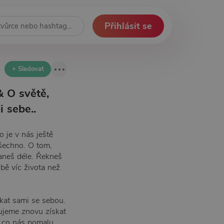
Přihlásit se
+ Sledovat
& O světě,
i sebe..
o je v nás ještě
 všechno. O tom,
taneš déle. Řekneš
bě víc života než
tkat sami se sebou.
ujeme znovu získat
 a co nás pomalu