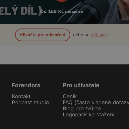
Od 159 Kč měsíčně
nebo se
přihlaste
Klikněte pro odemčení
Forendors
Pro uživatele
Kontakt
Ceník
Podcast studio
FAQ (často kladené dotaz
Blog pro tvůrce
Logopack ke stažení