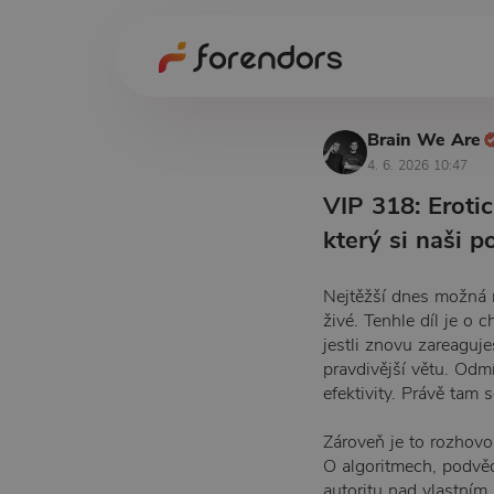
Brain We Are
4. 6. 2026 10:47
VIP 318: Eroti
který si naši p
Nejtěžší dnes možná ne
živé. Tenhle díl je o 
jestli znovu zareaguj
pravdivější větu. Odm
efektivity. Právě tam 
Zároveň je to rozhovo
O algoritmech, podvě
autoritu nad vlastním 