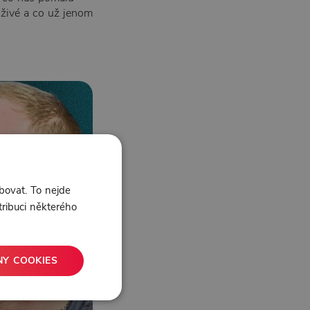
 živé a co už jenom
bovat. To nejde
tribuci některého
NY COOKIES