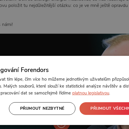
ovu položit tu nejdůležitější otázku: co je ve mně ještě opravdu
s námi!
ngování Forendors
t tím lépe, čím více ho můžeme jednotlivým uživatelům přizpůso
. Malých souborů, které slouží ke statistické analýze návštěv a dis
 zpracování dat se samozřejmě řídíme
platnou legislativou
.
PŘIJMOUT NEZBYTNÉ
PŘIJMOUT VŠECH