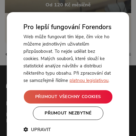
Od 120 Kč měsíčně
Klikněte pro odemčení
Pro lepší fungování Forendors
Web může fungovat tím lépe, čím více ho
nebo se
přihlaste
můžeme jednotlivým uživatelům
přizpůsobovat. To nejde udělat bez
1 líbí
0 komentářů
cookies. Malých souborů, které slouží ke
statistické analýze návštěv a distribuci
některého typu obsahu. Při zpracování dat
se samozřejmě řídíme
platnou legislativou
.
PŘIJMOUT VŠECHNY COOKIES
Forendors
PŘIJMOUT NEZBYTNÉ
Kontakt
Podcast studio
UPRAVIT