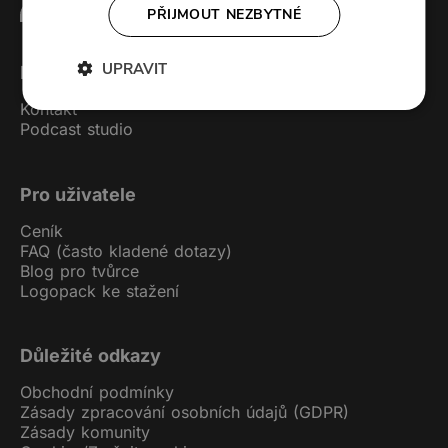
PŘIJMOUT NEZBYTNÉ
UPRAVIT
Forendors
Kontakt
Podcast studio
Pro uživatele
Ceník
FAQ (často kladené dotazy)
Blog pro tvůrce
Logopack ke stažení
Důležité odkazy
Obchodní podmínky
Zásady zpracování osobních údajů (GDPR)
Zásady komunity