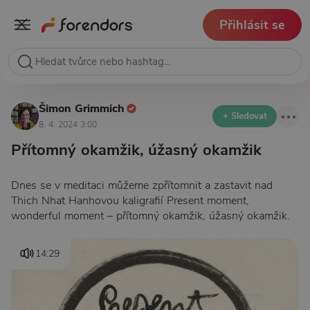
Přihlásit se
Šimon Grimmich
+ Sledovat
8. 4. 2024 3:00
Přítomný okamžik, úžasný okamžik
Dnes se v meditaci můžeme zpřítomnit a zastavit nad
Thich Nhat Hanhovou kaligrafií Present moment,
wonderful moment – přítomný okamžik, úžasný okamžik.
14:29