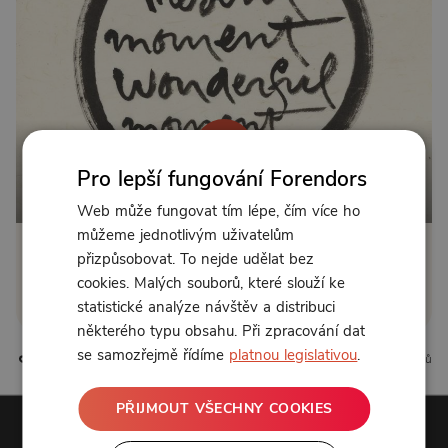
Pro lepší fungování Forendors
Od 129 Kč měsíčně
Web může fungovat tím lépe, čím více ho
můžeme jednotlivým uživatelům
přizpůsobovat. To nejde udělat bez
Klikněte pro odemčení
cookies. Malých souborů, které slouží ke
nebo se
přihlaste
statistické analýze návštěv a distribuci
některého typu obsahu. Při zpracování dat
se samozřejmě řídíme
platnou legislativou
.
7 líbí
1 komentářů
PŘIJMOUT VŠECHNY COOKIES