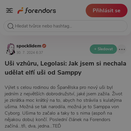
Přihlásit se
spocklidem
+ Sledovat
30. 7. 2024 6:37
Uši vzhůru, Legolasi: Jak jsem si nechala
udělat elfí uši od Samppy
Výlet s celou rodinou do Španělska pro nový uši byl
jedním z největších dobrodružství, jaké jsem zažila. Život
je zkrátka moc krátký na to, abych ho strávila s kulatýma
ušima. Možná se tak narodila, možná je to Samppa von
Cyborg. Ušima to začalo a taky to s nima (aspoň na
nějakou dobu) končí. Poslední článek na Forendors
začíná...tři, dva, jedna...TEĎ