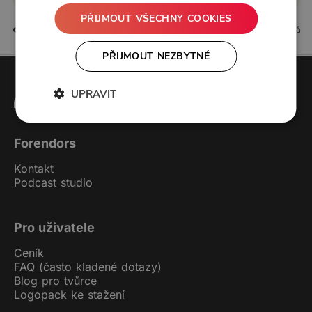
PŘIJMOUT VŠECHNY COOKIES
3 líbí
5 komentářů
PŘIJMOUT NEZBYTNÉ
UPRAVIT
Forendors
Kontakt
Podcast studio
Pro uživatele
Ceník
FAQ (často kladené dotazy)
Blog pro tvůrce
Logopack ke stažení