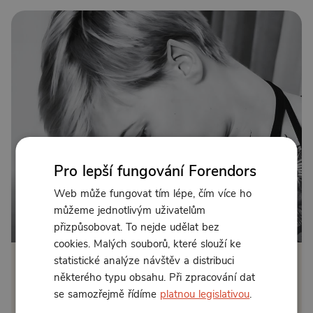
Pro lepší fungování Forendors
Web může fungovat tím lépe, čím více ho
můžeme jednotlivým uživatelům
Od 89 Kč měsíčně nebo 49 Kč jednorázově
přizpůsobovat. To nejde udělat bez
cookies. Malých souborů, které slouží ke
statistické analýze návštěv a distribuci
Zřídit předplatné
některého typu obsahu. Při zpracování dat
se samozřejmě řídíme
platnou legislativou
.
Koupit příspěvek