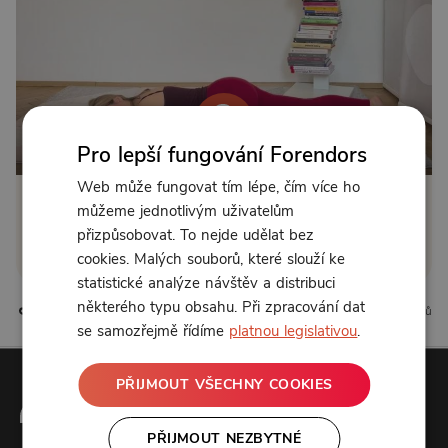
Pro lepší fungování Forendors
Web může fungovat tím lépe, čím více ho
můžeme jednotlivým uživatelům
Klikněte pro odemčení
přizpůsobovat. To nejde udělat bez
nebo se
přihlaste
cookies. Malých souborů, které slouží ke
statistické analýze návštěv a distribuci
některého typu obsahu. Při zpracování dat
0 líbí
0 komentářů
se samozřejmě řídíme
platnou legislativou
.
PŘIJMOUT VŠECHNY COOKIES
PŘIJMOUT NEZBYTNÉ