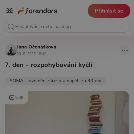
Přihlásit se
Jana Očenášková
23. 8. 2025 18:42
7. den - rozpohybování kyčlí
SOMA - uvolnění stresu a napětí za 30 dní
5:49