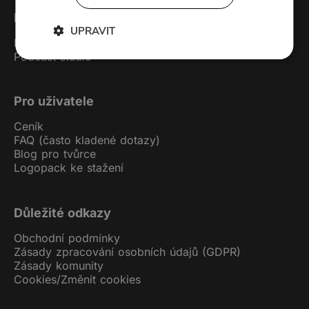
Forendors
UPRAVIT
Kontakt
Podcast studio
Pro uživatele
Ceník
FAQ (často kladené dotazy)
Blog pro tvůrce
Logopack ke stažení
Důležité odkazy
Obchodní podmínky
Zásady zpracování osobních údajů (GDPR)
Zásady komunity
Cookies
/
Změnit cookies