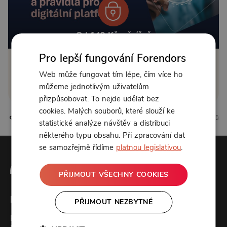
Od 149 Kč měsíčně
Pro lepší fungování Forendors
Klikněte pro odemčení
Web může fungovat tím lépe, čím více ho
můžeme jednotlivým uživatelům
nebo se
přihlaste
přizpůsobovat. To nejde udělat bez
cookies. Malých souborů, které slouží ke
2 líbí
0 komentářů
statistické analýze návštěv a distribuci
některého typu obsahu. Při zpracování dat
se samozřejmě řídíme
platnou legislativou
.
PŘIJMOUT VŠECHNY COOKIES
Forendors
PŘIJMOUT NEZBYTNÉ
Kontakt