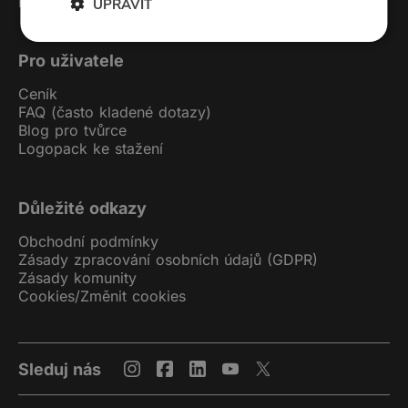
Podcast studio
UPRAVIT
Pro uživatele
Ceník
FAQ (často kladené dotazy)
Blog pro tvůrce
Logopack ke stažení
Důležité odkazy
Obchodní podmínky
Zásady zpracování osobních údajů (GDPR)
Zásady komunity
Cookies
/
Změnit cookies
Sleduj nás