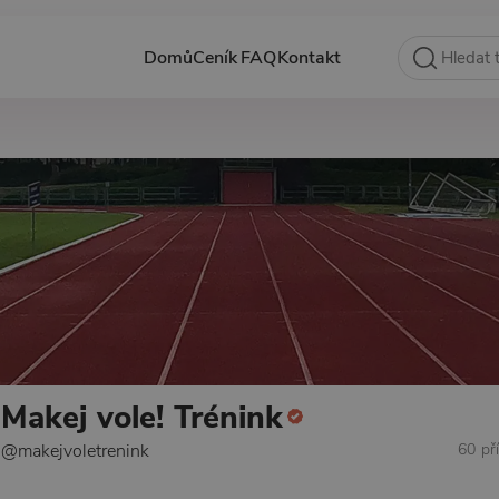
Domů
Ceník
FAQ
Kontakt
Makej vole! Trénink
@makejvoletrenink
60 př