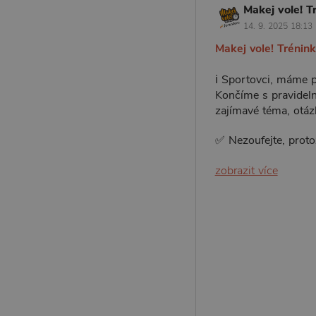
Makej vole! T
14. 9. 2025 18:13
Makej vole! Trénin
ℹ️ Sportovci, máme p
Končíme s pravideln
zajímavé téma, otázk
✅ Nezoufejte, prot
zobrazit více