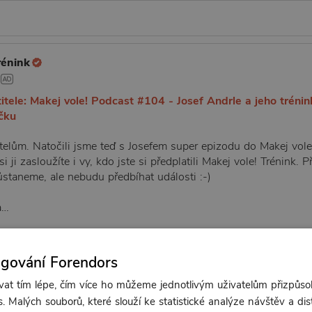
rénink
itele: Makej vole! Podcast #104 - Josef Andrle a jeho trén
čku
telům. Natočili jsme teď s Josefem super epizodu do Makej vole
i ji zasloužíte i vy, kdo jste si předplatili Makej vole! Trénink.
ůstaneme, ale nebudu předbíhat události :-)
a…
ngování Forendors
t tím lépe, čím více ho můžeme jednotlivým uživatelům přizpůso
. Malých souborů, které slouží ke statistické analýze návštěv a dis