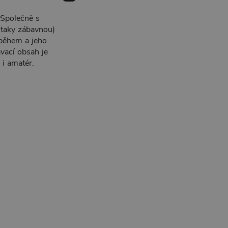
 Společně s
 taky zábavnou)
 během a jeho
ávací obsah je
 i amatér.