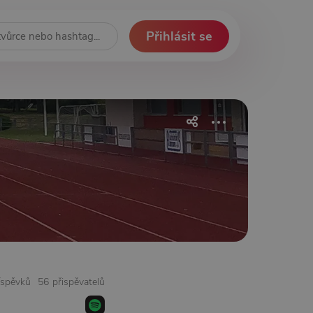
Přihlásit se
íspěvků
56 přispěvatelů