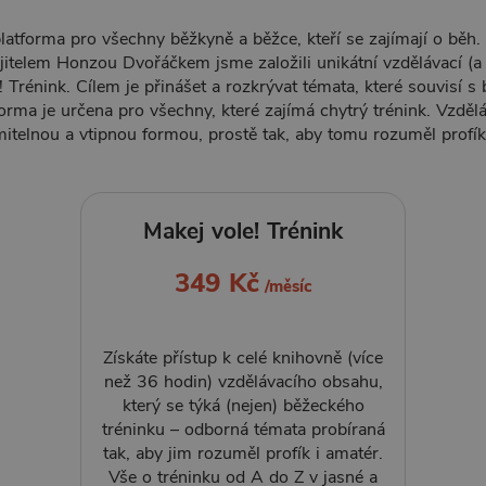
platforma pro všechny běžkyně a běžce, kteří se zajímají o běh.
ajitelem Honzou Dvořáčkem jsme založili unikátní vzdělávací (a
 Trénink. Cílem je přinášet a rozkrývat témata, které souvisí s
orma je určena pro všechny, které zajímá chytrý trénink. Vzděl
telnou a vtipnou formou, prostě tak, aby tomu rozuměl profík
Makej vole! Trénink
349 Kč
/měsíc
Získáte přístup k celé knihovně (více
než 36 hodin) vzdělávacího obsahu,
který se týká (nejen) běžeckého
tréninku – odborná témata probíraná
tak, aby jim rozuměl profík i amatér.
Vše o tréninku od A do Z v jasné a