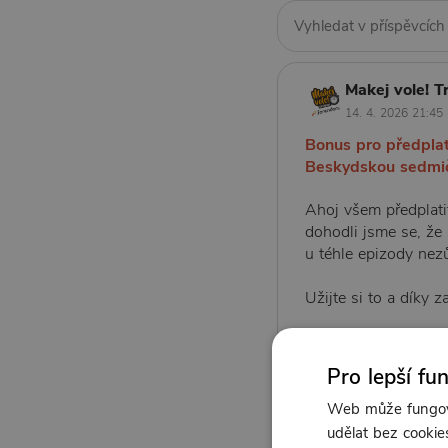
Makej vole! T
14. 4. 2026 21:45
Bonus pro předplat
Beskydskou sedmi
Ahoj všem předplati
dohodli jsme se, že s
u téhle epizody nez
Užijte si to a díky z
1:30:11
Pro lepší fu
Web může fungova
udělat bez cookies