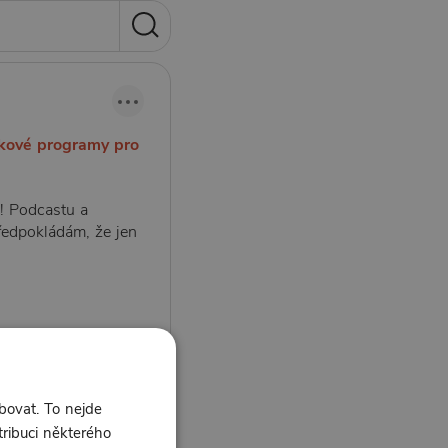
inkové programy pro
! Podcastu a
 Předpokládám, že jen
bovat. To nejde
tribuci některého