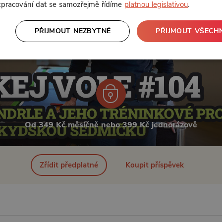
 zpracování dat se samozřejmě řídíme
platnou legislativou
.
PŘIJMOUT NEZBYTNÉ
PŘIJMOUT VŠECH
Od 349 Kč měsíčně nebo 399 Kč jednorázově
Zřídit předplatné
Koupit příspěvek