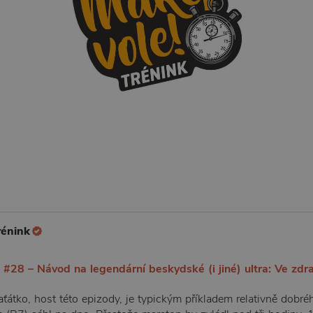
rénink
 #28 – Návod na legendární beskydské (i jiné) ultra: Ve zdra
tko, host této epizody, je typickým příkladem relativně dobréh