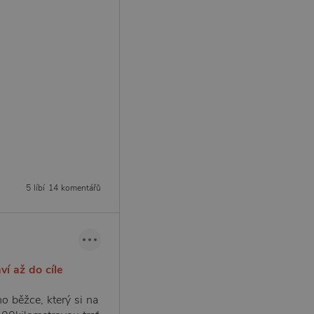
5 líbí
14 komentářů
ví až do cíle
o běžce, který si na