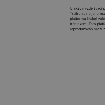
Unikátní vzdělávací 
Trailrun.cz a jeho m
platformu Makej vole!
tréninkem. Tato platf
reprodukován srozumi