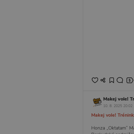
Makej vole! T
10. 8. 2025 20:02
Makej vole! Trénink
Honza „Oktatam“ Maťá